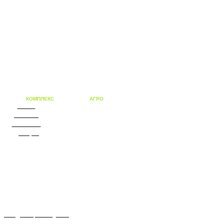
КОМПЛЕКС
решений для
АГРО
бизнеса
О нас
Каталог
Объекты
Дилеры
Новости
Контакты
info@kompleksagro.ru