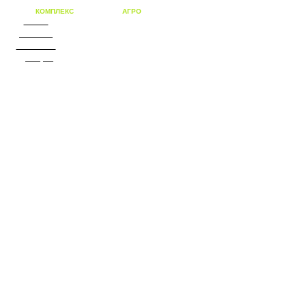
КОМПЛЕКС
решений для
АГРО
бизнеса
О нас
Каталог
Объекты
Дилеры
Новости
Контакты