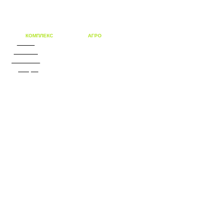
КОМПЛЕКС
решений для
АГРО
бизнеса
О нас
Каталог
Объекты
Дилеры
Новости
Контакты