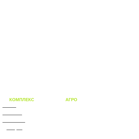
КОМПЛЕКС
решений для
АГРО
бизнеса
О нас
Каталог
Объекты
Дилеры
Новости